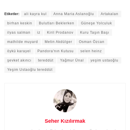
Etiketler:
ali kayra kul
Anna Maria Aslanoğlu
Artakalan
birhan keskin
Bulutları Beklerken
Güneşe Yolculuk
ilyas salman
iz
Kiril Prodanov
Kuru Taşın Başı
mathilde muyard
Metin Akdülger
Osman Özcan
öykü karayel
Pandora'nın Kutusu
selen heinz
şevket akıncı
tereddüt
Yağmur Ünal
yeşim ustaoğlu
Yeşim Ustaoğlu tereddüt
Seher Kızılırmak