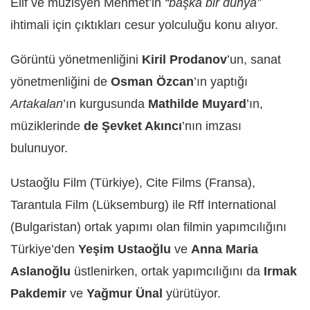
Elif ve müzisyen Mehmet’in
“başka bir dünya”
ihtimali için çıktıkları cesur yolculuğu konu alıyor.
Görüntü yönetmenliğini
Kiril Prodanov
’un, sanat
yönetmenliğini de
Osman Özcan
’ın yaptığı
Artakalan
’ın kurgusunda
Mathilde Muyard
’ın,
müziklerinde
de Şevket Akıncı
’nın imzası
bulunuyor.
Ustaoğlu Film (Türkiye), Cite Films (Fransa),
Tarantula Film (Lüksemburg) ile Rff International
(Bulgaristan) ortak yapımı olan filmin yapımcılığını
Türkiye’den
Yeşim Ustaoğlu
ve
Anna Maria
Aslanoğlu
üstlenirken, ortak yapımcılığını da
Irmak
Pakdemir
ve
Yağmur Ünal
yürütüyor.