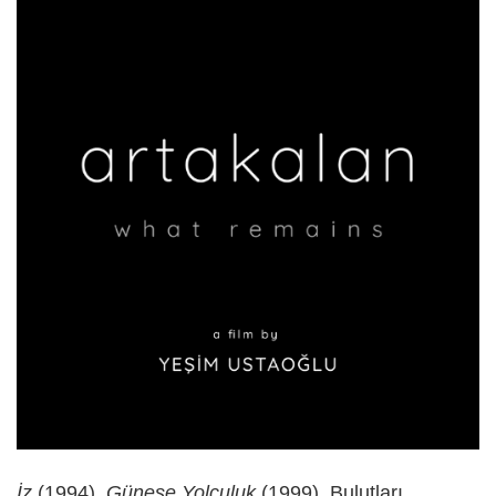
İz
(1994),
Güneşe Yolculuk
(1999), Bulutları