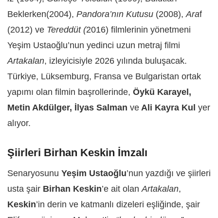
Beklerken(2004),
Pandora’nın Kutusu
(2008),
Ara
f
(2012) ve
Tereddüt (
2016) filmlerinin yönetmeni
Yeşim Ustaoğlu’nun yedinci uzun metraj filmi
Artakalan
, izleyicisiyle 2026 yılında buluşacak.
Türkiye, Lüksemburg, Fransa ve Bulgaristan ortak
yapımı olan filmin başrollerinde,
Öykü Karayel,
Metin Akdülger, İlyas Salman
ve
Ali Kayra Kul
yer
alıyor.
Şiirleri Birhan Keskin İmzalı
Senaryosunu
Yeşim Ustaoğlu
’nun yazdığı ve şiirleri
usta şair
Birhan Keskin
’e ait olan
Artakalan
,
Keskin
’in derin ve katmanlı dizeleri eşliğinde, şair