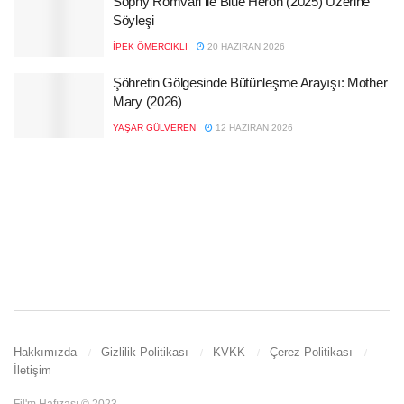
Sophy Romvari ile Blue Heron (2025) Üzerine
Söyleşi
İPEK ÖMERCIKLI
20 HAZIRAN 2026
Şöhretin Gölgesinde Bütünleşme Arayışı: Mother
Mary (2026)
YAŞAR GÜLVEREN
12 HAZIRAN 2026
Hakkımızda
Gizlilik Politikası
KVKK
Çerez Politikası
İletişim
Fil'm Hafızası © 2023