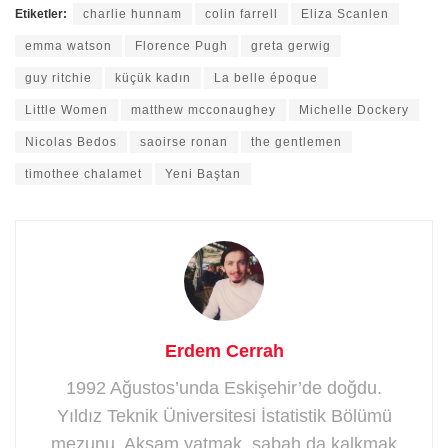
Etiketler:
charlie hunnam
colin farrell
Eliza Scanlen
emma watson
Florence Pugh
greta gerwig
guy ritchie
küçük kadın
La belle époque
Little Women
matthew mcconaughey
Michelle Dockery
Nicolas Bedos
saoirse ronan
the gentlemen
timothee chalamet
Yeni Baştan
Erdem Cerrah
1992 Ağustos’unda Eskişehir’de doğdu.
Yıldız Teknik Üniversitesi İstatistik Bölümü
mezunu. Akşam yatmak, sabah da kalkmak