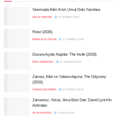
Sinemada İklim Krizi: Umut Dolu Yarınlara
SELIN TANYERI
29 TEMMUZ 2026
Rose (2026)
RABIA ELIF ÖZCAN
27 TEMMUZ 2026
Duvara Açılan Kapılar: The Invite (2026)
İPEK ÖMERCIKLI
26 TEMMUZ 2026
Zaman, Kibir ve Yabancılaşma: The Odyssey
(2026)
YAŞAR GÜLVEREN
23 TEMMUZ 2026
Zamansız, Yersiz, Ama Bize Dair: David Lynch’in
Ardından
FIL'M HAFIZASI
2 NISAN 2025