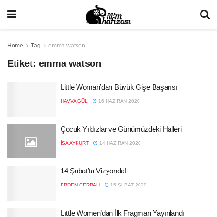
Home
Tag
emma watson
Etiket:
emma watson
Little Woman’dan Büyük Gişe Başarısı
HAVVA GÜL
16 HAZIRAN 2020
Çocuk Yıldızlar ve Günümüzdeki Halleri
İSA AYKURT
14 HAZIRAN 2020
14 Şubat’ta Vizyonda!
ERDEM CERRAH
15 ŞUBAT 2020
Lıttle Women’dan İlk Fragman Yayınlandı