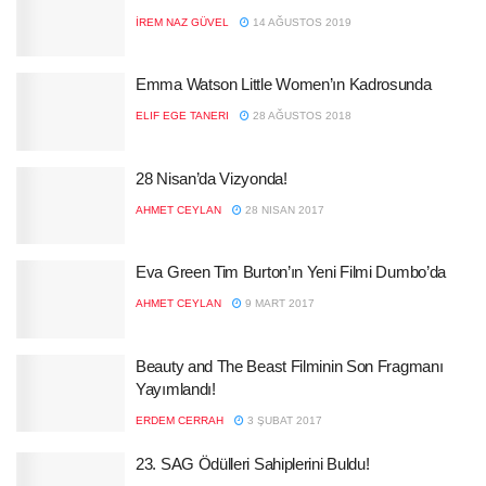
İREM NAZ GÜVEL
14 AĞUSTOS 2019
Emma Watson Little Women’ın Kadrosunda
ELIF EGE TANERI
28 AĞUSTOS 2018
28 Nisan’da Vizyonda!
AHMET CEYLAN
28 NISAN 2017
Eva Green Tim Burton’ın Yeni Filmi Dumbo’da
AHMET CEYLAN
9 MART 2017
Beauty and The Beast Filminin Son Fragmanı
Yayımlandı!
ERDEM CERRAH
3 ŞUBAT 2017
23. SAG Ödülleri Sahiplerini Buldu!