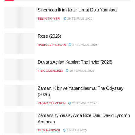
Sinemada İklim Krizi: Umut Dolu Yarınlara
SELIN TANYERI
29 TEMMUZ 2026
Rose (2026)
RABIA ELIF ÖZCAN
27 TEMMUZ 2026
Duvara Açılan Kapılar: The Invite (2026)
İPEK ÖMERCIKLI
26 TEMMUZ 2026
Zaman, Kibir ve Yabancılaşma: The Odyssey
(2026)
YAŞAR GÜLVEREN
23 TEMMUZ 2026
Zamansız, Yersiz, Ama Bize Dair: David Lynch’in
Ardından
FIL'M HAFIZASI
2 NISAN 2025