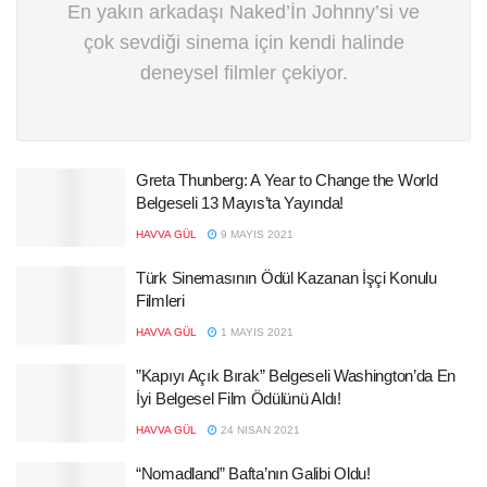
En yakın arkadaşı Naked’İn Johnny’si ve
çok sevdiği sinema için kendi halinde
deneysel filmler çekiyor.
Greta Thunberg: A Year to Change the World
Belgeseli 13 Mayıs’ta Yayında!
HAVVA GÜL
9 MAYIS 2021
Türk Sinemasının Ödül Kazanan İşçi Konulu
Filmleri
HAVVA GÜL
1 MAYIS 2021
”Kapıyı Açık Bırak” Belgeseli Washington’da En
İyi Belgesel Film Ödülünü Aldı!
HAVVA GÜL
24 NISAN 2021
“Nomadland” Bafta’nın Galibi Oldu!