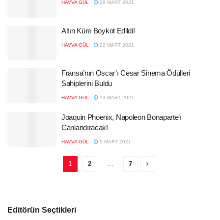
HAVVA GÜL
29 MART 2021
Altın Küre Boykot Edildi!
HAVVA GÜL
22 MART 2021
Fransa’nın Oscar’ı Cesar Sinema Ödülleri
Sahiplerini Buldu
HAVVA GÜL
13 MART 2021
Joaquin Phoenix, Napoleon Bonaparte’ı
Canlandıracak!
HAVVA GÜL
5 MART 2021
1
2
…
7
Editörün Seçtikleri