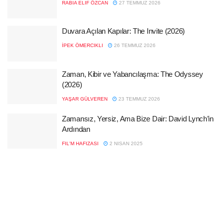
RABIA ELIF ÖZCAN
27 TEMMUZ 2026
Duvara Açılan Kapılar: The Invite (2026)
İPEK ÖMERCIKLI
26 TEMMUZ 2026
Zaman, Kibir ve Yabancılaşma: The Odyssey
(2026)
YAŞAR GÜLVEREN
23 TEMMUZ 2026
Zamansız, Yersiz, Ama Bize Dair: David Lynch’in
Ardından
FIL'M HAFIZASI
2 NISAN 2025