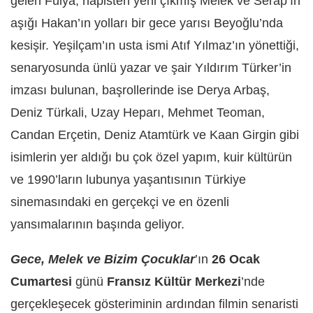
gelen Fulya, hapisten yeni çıkmış Melek ve Serap’ın
aşığı Hakan’ın yolları bir gece yarısı Beyoğlu’nda
kesişir. Yeşilçam’ın usta ismi Atıf Yılmaz’ın yönettiği,
senaryosunda ünlü yazar ve şair Yıldırım Türker’in
imzası bulunan, başrollerinde ise Derya Arbaş,
Deniz Türkali, Uzay Heparı, Mehmet Teoman,
Candan Erçetin, Deniz Atamtürk ve Kaan Girgin gibi
isimlerin yer aldığı bu çok özel yapım, kuir kültürün
ve 1990’ların lubunya yaşantısının Türkiye
sinemasındaki en gerçekçi ve en özenli
yansımalarının başında geliyor.
Gece, Melek ve Bizim Çocuklar
’ın
26 Ocak
Cumartesi
günü
Fransız Kültür Merkezi
’nde
gerçekleşecek gösteriminin ardından filmin senaristi