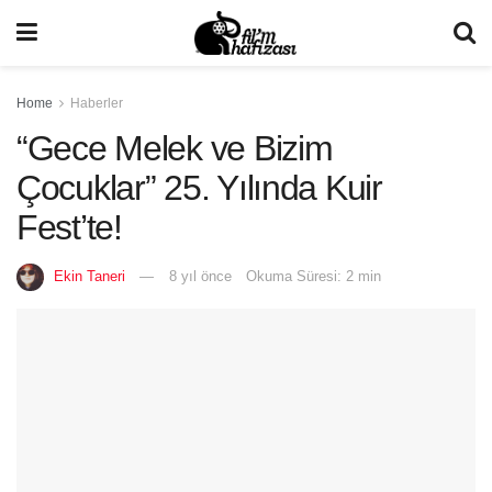
Home
Haberler
“Gece Melek ve Bizim
Çocuklar” 25. Yılında Kuir
Fest’te!
Ekin Taneri
8 yıl önce
Okuma Süresi: 2 min