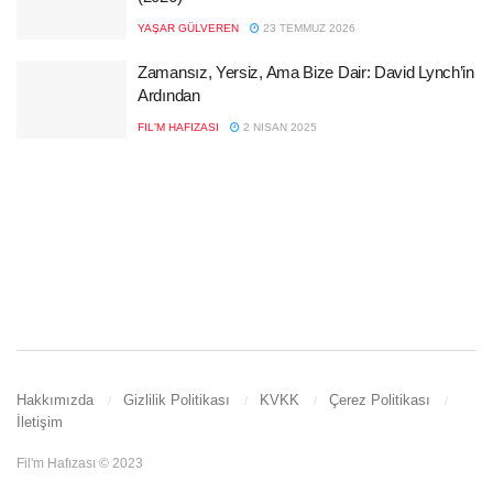
YAŞAR GÜLVEREN
23 TEMMUZ 2026
Zamansız, Yersiz, Ama Bize Dair: David Lynch’in
Ardından
FIL'M HAFIZASI
2 NISAN 2025
Hakkımızda
Gizlilik Politikası
KVKK
Çerez Politikası
İletişim
Fil'm Hafızası © 2023