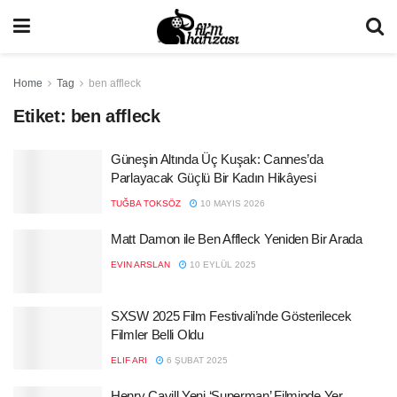
Home
Tag
ben affleck
Etiket:
ben affleck
Güneşin Altında Üç Kuşak: Cannes’da
Parlayacak Güçlü Bir Kadın Hikâyesi
TUĞBA TOKSÖZ
10 MAYIS 2026
Matt Damon ile Ben Affleck Yeniden Bir Arada
EVIN ARSLAN
10 EYLÜL 2025
SXSW 2025 Film Festivali’nde Gösterilecek
Filmler Belli Oldu
ELIF ARI
6 ŞUBAT 2025
Henry Cavill Yeni ‘Superman’ Filminde Yer