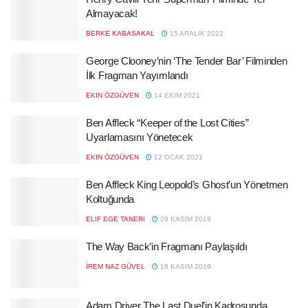
Almayacak!
BERKE KABASAKAL
15 ARALIK 2022
George Clooney’nin ‘The Tender Bar’ Filminden
İlk Fragman Yayımlandı
EKIN ÖZGÜVEN
14 EKIM 2021
Ben Affleck “Keeper of the Lost Cities”
Uyarlamasını Yönetecek
EKIN ÖZGÜVEN
12 OCAK 2021
Ben Affleck King Leopold’s Ghost’un Yönetmen
Koltuğunda
ELIF EGE TANERI
29 KASIM 2019
The Way Back’in Fragmanı Paylaşıldı
İREM NAZ GÜVEL
18 KASIM 2019
Adam Driver The Last Duel’in Kadrosunda