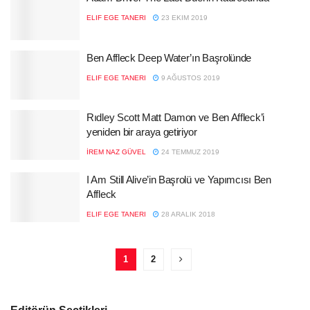
ELIF EGE TANERI
23 EKIM 2019
Ben Affleck Deep Water’ın Başrolünde
ELIF EGE TANERI
9 AĞUSTOS 2019
Rıdley Scott Matt Damon ve Ben Affleck’i
yeniden bir araya getiriyor
İREM NAZ GÜVEL
24 TEMMUZ 2019
I Am Still Alive’in Başrolü ve Yapımcısı Ben
Affleck
ELIF EGE TANERI
28 ARALIK 2018
1
2