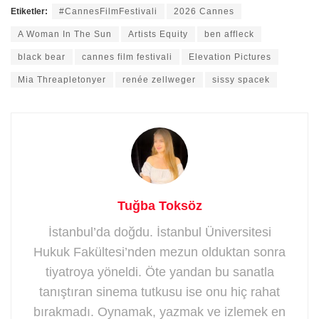
Etiketler:
#CannesFilmFestivali
2026 Cannes
A Woman In The Sun
Artists Equity
ben affleck
black bear
cannes film festivali
Elevation Pictures
Mia Threapletonyer
renée zellweger
sissy spacek
Tuğba Toksöz
İstanbul’da doğdu. İstanbul Üniversitesi
Hukuk Fakültesi’nden mezun olduktan sonra
tiyatroya yöneldi. Öte yandan bu sanatla
tanıştıran sinema tutkusu ise onu hiç rahat
bırakmadı. Oynamak, yazmak ve izlemek en