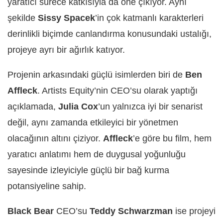
yaratıcı sürece katkısıyla da öne çıkıyor. Aynı
şekilde
Sissy Spacek
’in çok katmanlı karakterleri
derinlikli biçimde canlandırma konusundaki ustalığı,
projeye ayrı bir ağırlık katıyor.
Projenin arkasındaki güçlü isimlerden biri de
Ben
Affleck
. Artists Equity’nin CEO’su olarak yaptığı
açıklamada,
Julia Cox
’un yalnızca iyi bir senarist
değil, aynı zamanda etkileyici bir yönetmen
olacağının altını çiziyor.
Affleck
’e göre bu film, hem
yaratıcı anlatımı hem de duygusal yoğunluğu
sayesinde izleyiciyle güçlü bir bağ kurma
potansiyeline sahip.
Black Bear
CEO’su
Teddy Schwarzman
ise projeyi