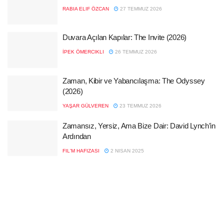
RABIA ELIF ÖZCAN
27 TEMMUZ 2026
Duvara Açılan Kapılar: The Invite (2026)
İPEK ÖMERCIKLI
26 TEMMUZ 2026
Zaman, Kibir ve Yabancılaşma: The Odyssey
(2026)
YAŞAR GÜLVEREN
23 TEMMUZ 2026
Zamansız, Yersiz, Ama Bize Dair: David Lynch’in
Ardından
FIL'M HAFIZASI
2 NISAN 2025