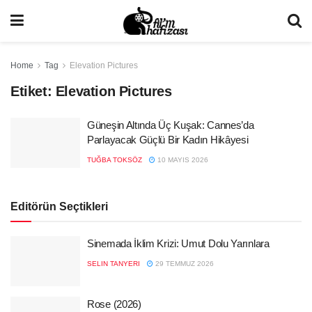
Home
Tag
Elevation Pictures
Etiket:
Elevation Pictures
Güneşin Altında Üç Kuşak: Cannes’da
Parlayacak Güçlü Bir Kadın Hikâyesi
TUĞBA TOKSÖZ
10 MAYIS 2026
Editörün Seçtikleri
Sinemada İklim Krizi: Umut Dolu Yarınlara
SELIN TANYERI
29 TEMMUZ 2026
Rose (2026)