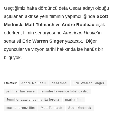
Geçtiğimiz hafta dördüncü defa Oscar adayı olduğu
açıklanan aktrise yeni filminin yapımcılığında
Scott
Mednick, Matt Tolmach
ve
Andre Rouleau
eşlik
ederken, filmin senaryosunu
American Hustle
’ın
senaristi
Eric Warren Singer
yazacak. Diğer
oyuncular ve vizyon tarihi hakkında ise henüz bir
bilgi yok.
Etiketler:
Andre Rouleau
dear fidel
Eric Warren Singer
jennifer lawrence
jennifer lawrence fidel castro
Jennifer Lawrence marita lorenz
marita film
marita lorenz film
Matt Tolmach
Scott Mednick