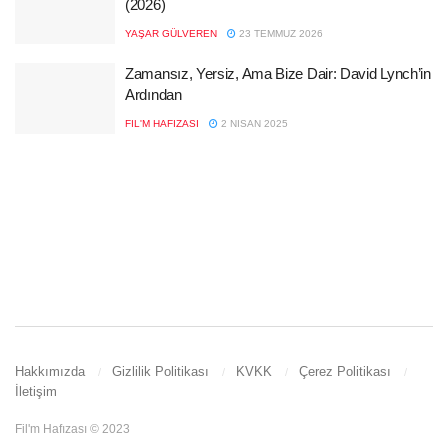
(2026)
YAŞAR GÜLVEREN
23 TEMMUZ 2026
Zamansız, Yersiz, Ama Bize Dair: David Lynch’in
Ardından
FIL'M HAFIZASI
2 NISAN 2025
Hakkımızda
Gizlilik Politikası
KVKK
Çerez Politikası
İletişim
Fil'm Hafızası © 2023