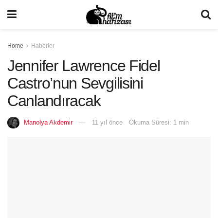
Home
Haberler
Jennifer Lawrence Fidel
Castro’nun Sevgilisini
Canlandıracak
Manolya Akdemir
11 yıl önce
Okuma Süresi: 1 min