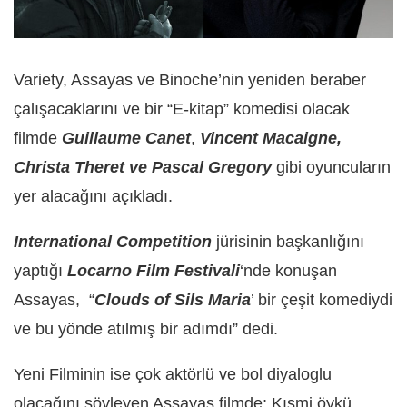
Variety, Assayas ve Binoche’nin yeniden beraber
çalışacaklarını ve bir “E-kitap” komedisi olacak
filmde
Guillaume Canet
,
Vincent Macaigne,
Christa Theret ve Pascal Gregory
gibi oyuncuların
yer alacağını açıkladı.
International Competition
jürisinin başkanlığını
yaptığı
Locarno Film Festivali
‘nde konuşan
Assayas, “
Clouds of Sils Maria
’ bir çeşit komediydi
ve bu yönde atılmış bir adımdı” dedi.
Yeni Filminin ise çok aktörlü ve bol diyaloglu
olacağını söyleyen Assayas filmde; Kısmi öykü,