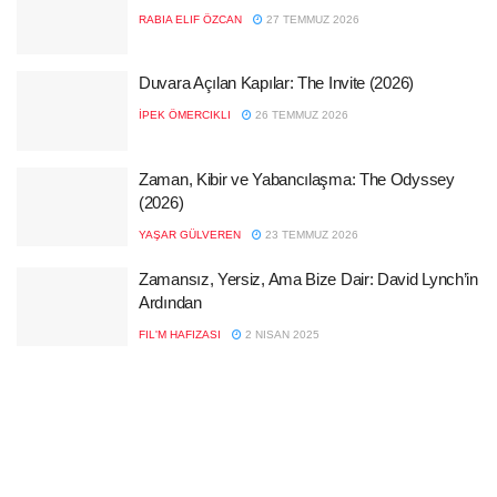
RABIA ELIF ÖZCAN
27 TEMMUZ 2026
Duvara Açılan Kapılar: The Invite (2026)
İPEK ÖMERCIKLI
26 TEMMUZ 2026
Zaman, Kibir ve Yabancılaşma: The Odyssey
(2026)
YAŞAR GÜLVEREN
23 TEMMUZ 2026
Zamansız, Yersiz, Ama Bize Dair: David Lynch’in
Ardından
FIL'M HAFIZASI
2 NISAN 2025