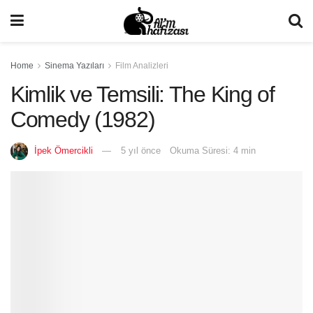
Home
Sinema Yazıları
Film Analizleri
Kimlik ve Temsili: The King of
Comedy (1982)
İpek Ömercikli
5 yıl önce
Okuma Süresi: 4 min