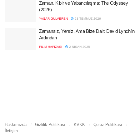
Zaman, Kibir ve Yabancılaşma: The Odyssey
(2026)
YAŞAR GÜLVEREN
23 TEMMUZ 2026
Zamansız, Yersiz, Ama Bize Dair: David Lynch’in
Ardından
FIL'M HAFIZASI
2 NISAN 2025
Hakkımızda
Gizlilik Politikası
KVKK
Çerez Politikası
İletişim