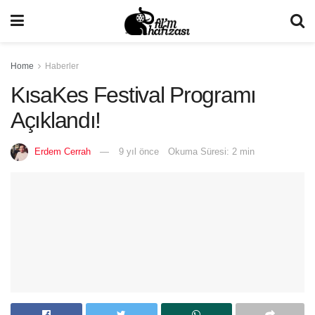
Home
Haberler
KısaKes Festival Programı
Açıklandı!
Erdem Cerrah
9 yıl önce
Okuma Süresi: 2 min