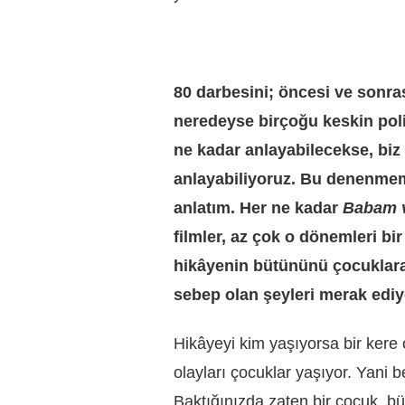
80 darbesini; öncesi ve sonras
neredeyse birçoğu keskin polit
ne kadar anlayabilecekse, biz
anlayabiliyoruz. Bu denenmem
anlatım. Her ne kadar
Babam 
filmler, az çok o dönemleri b
hikâyenin bütününü çocuklara
sebep olan şeyleri merak ed
Hikâyeyi kim yaşıyorsa bir ker
olayları çocuklar yaşıyor. Yani
Baktığınızda zaten bir çocuk, büy