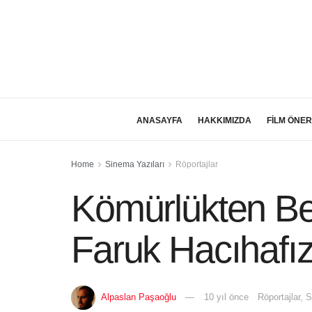
ANASAYFA
HAKKIMIZDA
FİLM ÖNER
Home
Sinema Yazıları
Röportajlar
Kömürlükten Be
Faruk Hacıhafı
Alpaslan Paşaoğlu
10 yıl önce
Röportajlar
,
S