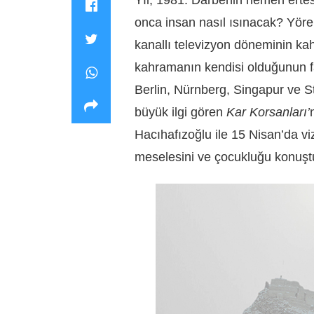
onca insan nasıl ısınacak? Yöre 
kanallı televizyon döneminin ka
kahramanın kendisi olduğunun fa
Berlin, Nürnberg, Singapur ve St
büyük ilgi gören
Kar Korsanları’
Hacıhafızoğlu ile 15 Nisan’da vi
meselesini ve çocukluğu konuştuk.