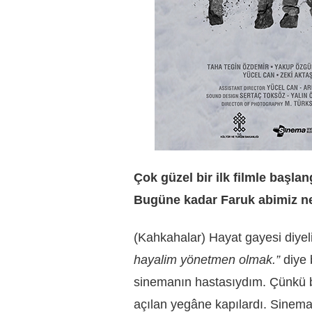
Çok güzel bir ilk filmle başl
Bugüne kadar Faruk abimiz ne
(Kahkahalar) Hayat gayesi diyel
hayalim yönetmen olmak.”
diye 
sinemanın hastasıydım. Çünkü biz
açılan yegâne kapılardı. Sinema