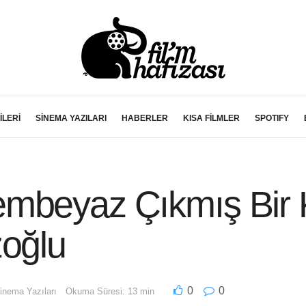
İLERİ
SİNEMA YAZILARI
HABERLER
KISA FİLMLER
SPOTIFY
mbeyaz Çıkmış Bir K
zoğlu
0
0
inema Yazıları
Okuma Süresi: 13 min