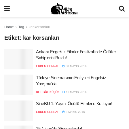
Home
Tag
kar korsanları
Etiket:
kar korsanları
Ankara Engelsiz Filmler Festivali’nde Ödüller
Sahiplerini Buldu!
ERDEM CERRAH
30 MAYIS 2016
Türkiye Sinemasının En İyileri Engelsiz
Yarışma’da
BETIGÜL KÜÇÜK
11 MAYIS 2016
SineBU 1. Yaşını Ödüllü Filmlerle Kutluyor!
ERDEM CERRAH
8 MAYIS 2016
15 Nisan’da Sinemalarda!