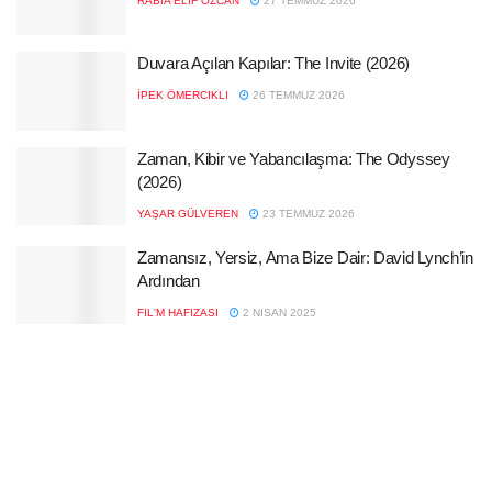
RABIA ELIF ÖZCAN
27 TEMMUZ 2026
Duvara Açılan Kapılar: The Invite (2026)
İPEK ÖMERCIKLI
26 TEMMUZ 2026
Zaman, Kibir ve Yabancılaşma: The Odyssey
(2026)
YAŞAR GÜLVEREN
23 TEMMUZ 2026
Zamansız, Yersiz, Ama Bize Dair: David Lynch’in
Ardından
FIL'M HAFIZASI
2 NISAN 2025