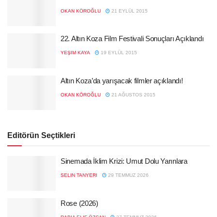
OKAN KÖROĞLU
21 EYLÜL 2015
22. Altın Koza Film Festivali Sonuçları Açıklandı
YEŞIM KAYA
19 EYLÜL 2015
Altın Koza’da yarışacak filmler açıklandı!
OKAN KÖROĞLU
21 AĞUSTOS 2015
Editörün Seçtikleri
Sinemada İklim Krizi: Umut Dolu Yarınlara
SELIN TANYERI
29 TEMMUZ 2026
Rose (2026)