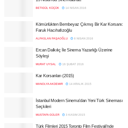
BETIGÜL KÜÇÜK
14 NISAN 2016
Kömürlükten Bembeyaz Çıkmış Bir Kar Korsanı:
Faruk Hacıhafızoğlu
ALPASLAN PAŞAOĞLU
6 NISAN 2016
Ercan Dalkılıç İle Sinema Yazarlığı Üzerine
Söyleşi
MURAT UYSAL
16 ŞUBAT 2016
Kar Korsanları (2015)
MANOLYA AKDEMIR
14 ARALIK 2015
İstanbul Modern Sinema’dan Yeni Türk Sineması
Seçkileri
MUSTAFA GÜLER
3 KASIM 2015
Türk Filmleri 2015 Toronto Film Festivali’nde