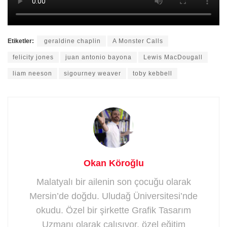
Etiketler:
geraldine chaplin
A Monster Calls
felicity jones
juan antonio bayona
Lewis MacDougall
liam neeson
sigourney weaver
toby kebbell
Okan Köroğlu
Malatyalı bir ailenin son çocuğu olarak
Mersin’de doğdu. Uludağ Üniversitesi’nde
okudu. Özel bir şirkette Grafik Tasarım
Uzmanı olarak çalışıyor, özel eğitim