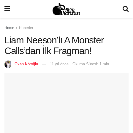
Home
Haberler
Liam Neeson’lı A Monster
Calls’dan İlk Fragman!
Okan Köroğlu
11 yıl önce
Okuma Süresi: 1 min