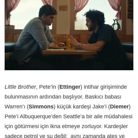
Little Brother
, Pete’in (
Ettinger
) intihar girişiminde
bulunmasının ardından başlıyor. Baskıcı babası
Warren’ı (
Simmons
) küçük kardeşi Jake’i (
Diemer
)
Pete’i Albuquerque’den Seattle’a bir aile müdahalesi
için götürmesi için ikna etmeye zorluyor. Kardeşler
sadece petrol ve su değil; aynı zamanda ateş ve