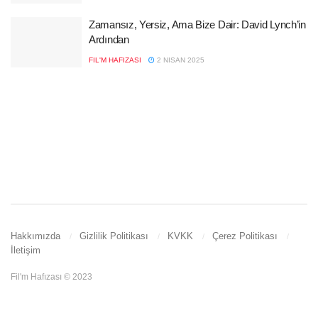
Zamansız, Yersiz, Ama Bize Dair: David Lynch’in
Ardından
FIL'M HAFIZASI
2 NISAN 2025
Hakkımızda
Gizlilik Politikası
KVKK
Çerez Politikası
İletişim
Fil'm Hafızası © 2023