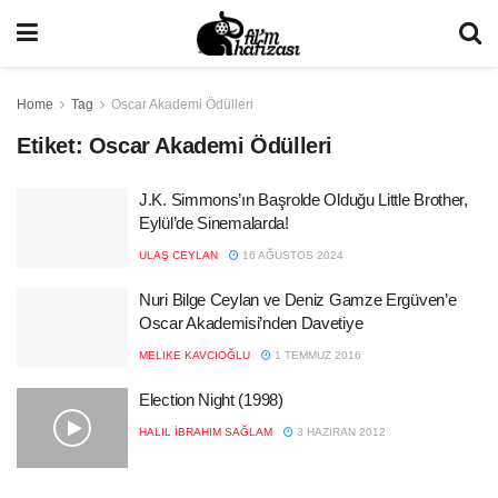
Home
Tag
Oscar Akademi Ödülleri
Etiket:
Oscar Akademi Ödülleri
J.K. Simmons’ın Başrolde Olduğu Little Brother,
Eylül’de Sinemalarda!
ULAŞ CEYLAN
16 AĞUSTOS 2024
Nuri Bilge Ceylan ve Deniz Gamze Ergüven’e
Oscar Akademisi’nden Davetiye
MELIKE KAVCIOĞLU
1 TEMMUZ 2016
Election Night (1998)
HALIL İBRAHIM SAĞLAM
3 HAZIRAN 2012