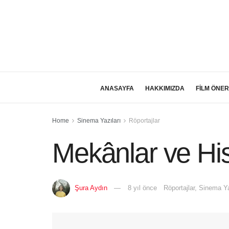
ANASAYFA
HAKKIMIZDA
FİLM ÖNER
Home
Sinema Yazıları
Röportajlar
Mekânlar ve Hi
Şura Aydın
8 yıl önce
Röportajlar
,
Sinema Ya