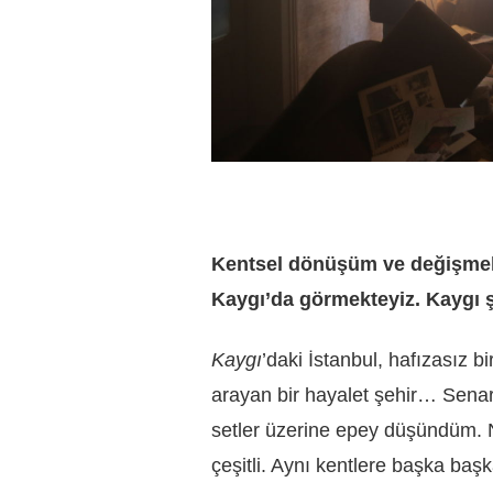
Kentsel dönüşüm ve değişmekte 
Kaygı’da görmekteyiz. Kaygı ş
Kaygı
’daki İstanbul, hafızasız b
arayan bir hayalet şehir… Senar
setler üzerine epey düşündüm. N
çeşitli. Aynı kentlere başka baş