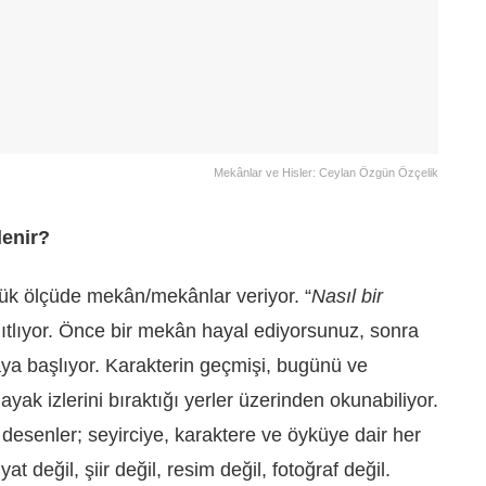
Mekânlar ve Hisler: Ceylan Özgün Özçelik
lenir?
yük ölçüde mekân/mekânlar veriyor. “
Nasıl bir
tlıyor. Önce bir mekân hayal ediyorsunuz, sonra
ya başlıyor. Karakterin geçmişi, bugünü ve
yak izlerini bıraktığı yerler üzerinden okunabiliyor.
e desenler; seyirciye, karaktere ve öyküye dair her
at değil, şiir değil, resim değil, fotoğraf değil.