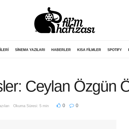
İLERİ
SİNEMA YAZILARI
HABERLER
KISA FİLMLER
SPOTIFY
sler: Ceylan Özgün Ö
0
0
zıları
Okuma Süresi: 5 min