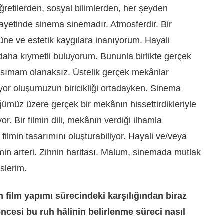
ğretilerden, sosyal bilimlerden, her şeyden
hayetinde sinema sinemadır. Atmosferdir. Bir
üne ve estetik kaygılara inanıyorum. Hayali
daha kıymetli buluyorum. Bununla birlikte gerçek
dsımam olanaksız. Üstelik gerçek mekânlar
diyor oluşumuzun biricikliği ortadayken. Sinema
ğümüz üzere gerçek bir mekânın hissettirdikleriyle
r. Bir filmin dili, mekânın verdiği ilhamla
e filmin tasarımını oluşturabiliyor. Hayali ve/veya
min arteri. Zihnin haritası. Malum, sinemada mutlak
slerim.
 film yapımı sürecindeki karşılığından biraz
ncesi bu ruh hâlinin belirlenme süreci nasıl