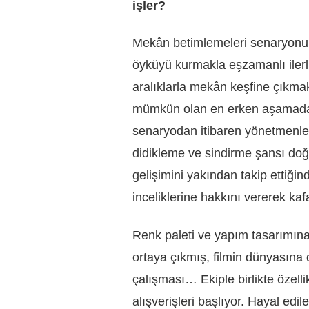
işler?
Mekân betimlemeleri senaryonun
öyküyü kurmakla eşzamanlı ilerl
aralıklarla mekân keşfine çıkmak
mümkün olan en erken aşamada 
senaryodan itibaren yönetmenle
didikleme ve sindirme şansı do
gelişimini yakından takip ettiğin
inceliklerine hakkını vererek kafa
Renk paleti ve yapım tasarımına 
ortaya çıkmış, filmin dünyasına 
çalışması… Ekiple birlikte özellik
alışverişleri başlıyor. Hayal ed