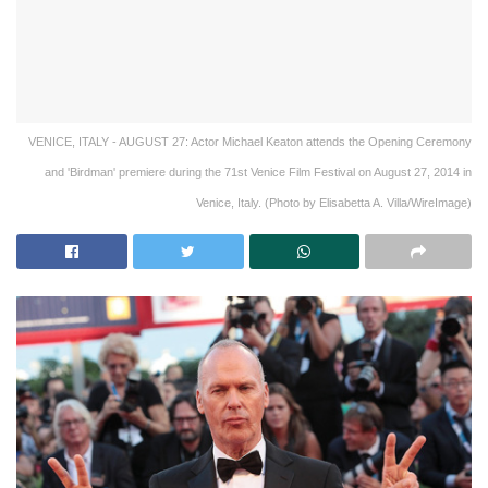
VENICE, ITALY - AUGUST 27: Actor Michael Keaton attends the Opening Ceremony
and 'Birdman' premiere during the 71st Venice Film Festival on August 27, 2014 in
Venice, Italy. (Photo by Elisabetta A. Villa/WireImage)