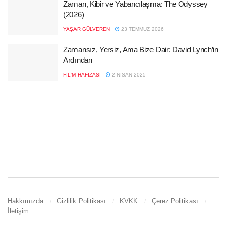
Zaman, Kibir ve Yabancılaşma: The Odyssey
(2026)
YAŞAR GÜLVEREN
23 TEMMUZ 2026
Zamansız, Yersiz, Ama Bize Dair: David Lynch’in
Ardından
FIL'M HAFIZASI
2 NISAN 2025
Hakkımızda
Gizlilik Politikası
KVKK
Çerez Politikası
İletişim