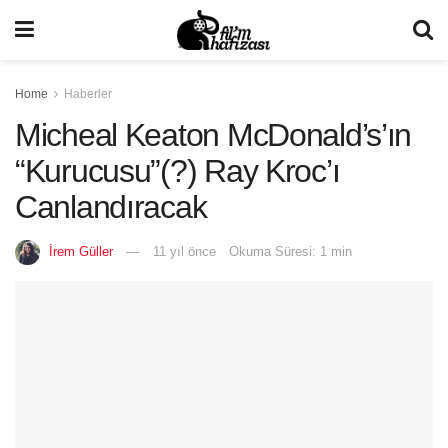
Home
Haberler
Micheal Keaton McDonald’s’ın
“Kurucusu”(?) Ray Kroc’ı
Canlandıracak
İrem Güller
11 yıl önce
Okuma Süresi: 1 min