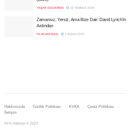
YAŞAR GÜLVEREN
23 TEMMUZ 2026
Zamansız, Yersiz, Ama Bize Dair: David Lynch’in
Ardından
FIL'M HAFIZASI
2 NISAN 2025
Hakkımızda
Gizlilik Politikası
KVKK
Çerez Politikası
İletişim
Fil'm Hafızası © 2023