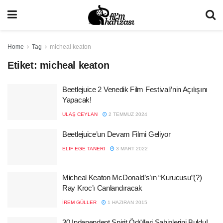
Home
Tag
micheal keaton
Etiket:
micheal keaton
Beetlejuice 2 Venedik Film Festivali’nin Açılışını
Yapacak!
ULAŞ CEYLAN
2 TEMMUZ 2024
Beetlejuice’un Devam Filmi Geliyor
ELIF EGE TANERI
3 MART 2022
Micheal Keaton McDonald’s’ın “Kurucusu”(?)
Ray Kroc’ı Canlandıracak
İREM GÜLLER
1 HAZIRAN 2015
30.Independent Spirit Ödülleri Sahiplerini Buldu!