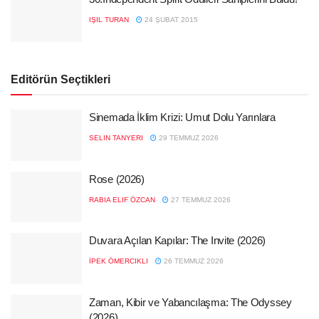
IŞIL TURAN
24 ŞUBAT 2015
Editörün Seçtikleri
Sinemada İklim Krizi: Umut Dolu Yarınlara
SELIN TANYERI
29 TEMMUZ 2026
Rose (2026)
RABIA ELIF ÖZCAN
27 TEMMUZ 2026
Duvara Açılan Kapılar: The Invite (2026)
İPEK ÖMERCIKLI
26 TEMMUZ 2026
Zaman, Kibir ve Yabancılaşma: The Odyssey
(2026)