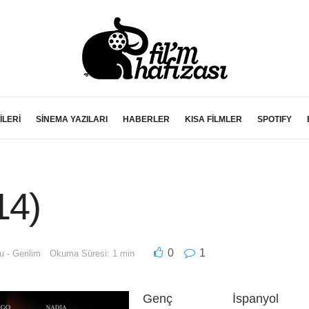
İLERİ
SİNEMA YAZILARI
HABERLER
KISA FİLMLER
SPOTIFY
14)
0
1
u - Gerilim
Okuma Süresi: 1 min
Genç İspanyol