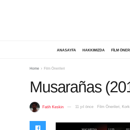
ANASAYFA
HAKKIMIZDA
FİLM ÖNER
Home
Film Önerileri
Musarañas (20
Fatih Keskin
11 yıl önce
Film Önerileri
,
Kork