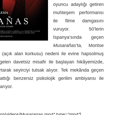
oyuncu adaylığı getiren
muhteşem performansı
ile filme damgasını
vuruyor. 50’lerin
İspanya’sında geçen
Musarañas’
ta
,
Montse
(açık alan korkusu) nedeni ile evine hapsolmuş
gelen davetsiz misafir ile başlayan hikâyemizde,
tarak seyirciyi tutsak alıyor. Tek mekânda geçen
tığı benzersiz psikolojik gerilim ambiyansı ile
arıyor.
si.org/videos/Musaranas.mp4″ type=”mp4″]