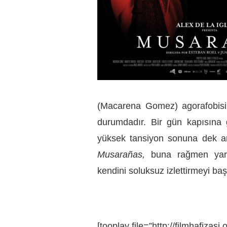
(Macarena Gomez) agorafobisi 
durumdadır. Bir gün kapısına 
yüksek tansiyon sonuna dek ar
Musarañas,
buna rağmen yarat
kendini soluksuz izlettirmeyi baş
[tooplay file=”http://filmhafiza