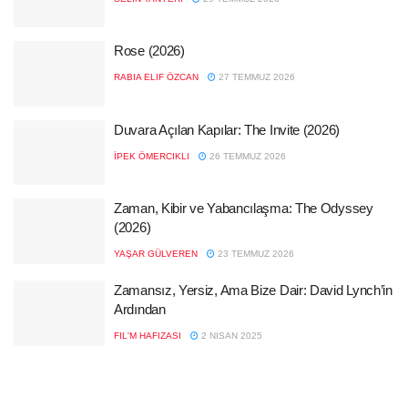
Rose (2026)
RABIA ELIF ÖZCAN
27 TEMMUZ 2026
Duvara Açılan Kapılar: The Invite (2026)
İPEK ÖMERCIKLI
26 TEMMUZ 2026
Zaman, Kibir ve Yabancılaşma: The Odyssey
(2026)
YAŞAR GÜLVEREN
23 TEMMUZ 2026
Zamansız, Yersiz, Ama Bize Dair: David Lynch’in
Ardından
FIL'M HAFIZASI
2 NISAN 2025