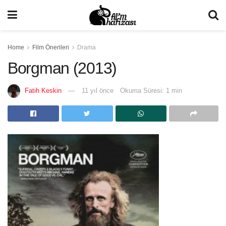
Home
Film Önerileri
Drama
Borgman (2013)
Fatih Keskin
11 yıl önce
Okuma Süresi: 1 min