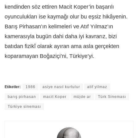
kendinden söz ettiren Macit Koper’in başarılı
oyunculukları ise kaymağı olur bu eşsiz hikâyenin.
Barış Pirhasan’ın kelimeleri ve Atıf Yılmaz’ın
kamerasıyla bugün dahi daha iyi kavrarız, bizi
batıdan fizikî olarak ayıran ama asla gerçekten
koparamayan Boğaziçi’ni, Türkiye’yi.
Etiketler:
1986
asiye nasıl kurtulur
atif yilmaz
barış pirhasan
macit Koper
müjde ar
Türk Sineması
Türkiye sineması