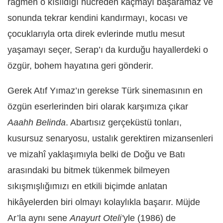
rağmen o kısıldığı hücreden kaçmayı başaramaz ve
sonunda tekrar kendini kandırmayı, kocası ve
çocuklarıyla orta direk evlerinde mutlu mesut
yaşamayı seçer, Serap’ı da kurduğu hayallerdeki o
özgür, bohem hayatına geri gönderir.
Gerek Atıf Yımaz’ın gerekse Türk sinemasının en
özgün eserlerinden biri olarak karşımıza çıkar
Aaahh Belinda
. Abartısız gerçeküstü tonları,
kusursuz senaryosu, ustalık gerektiren mizansenleri
ve mizahî yaklaşımıyla belki de Doğu ve Batı
arasındaki bu bitmek tükenmek bilmeyen
sıkışmışlığımızı en etkili biçimde anlatan
hikâyelerden biri olmayı kolaylıkla başarır. Müjde
Ar’la aynı sene
Anayurt Oteli’
yle (1986) de