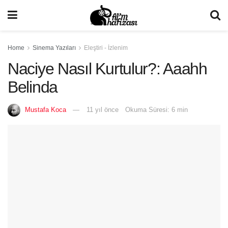
Home
Sinema Yazıları
Eleştiri - İzlenim
Naciye Nasıl Kurtulur?: Aaahh
Belinda
Mustafa Koca
11 yıl önce
Okuma Süresi: 6 min