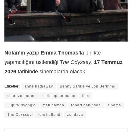
Nolan’
ın yazıp
Emma Thomas’
la birlikte
yapımcılığını üstlendiği
The Odyssey
,
17 Temmuz
2026
tarihinde sinemalarda olacak.
Etiketler:
anne hathaway
Benny Safdie ve Jon Bernthal
charlize theron
christopher nolan
film
Lupita Nyong'o
matt damon
robert pattinson
sinema
The Odyssey
tom holland
zendaya