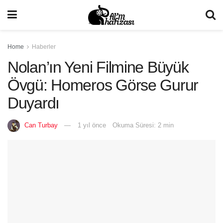
Home
Haberler
Nolan’ın Yeni Filmine Büyük
Övgü: Homeros Görse Gurur
Duyardı
Can Turbay
1 yıl önce
Okuma Süresi: 2 min