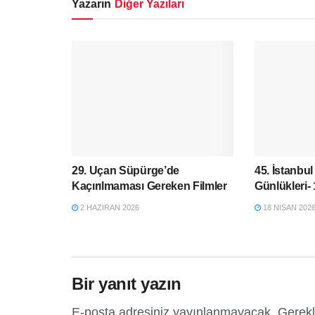
Yazarın
Diğer Yazıları
29. Uçan Süpürge’de
45. İstanbul
Kaçırılmaması Gereken Filmler
Günlükleri-
2 HAZIRAN 2026
18 NISAN 202
Bir yanıt yazın
E-posta adresiniz yayınlanmayacak.
Gerekl