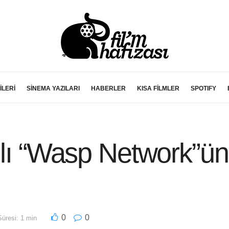
İLERİ
SİNEMA YAZILARI
HABERLER
KISA FİLMLER
SPOTIFY
s’lı “Wasp Network”ü
ı
0
0
üresi: 1 min