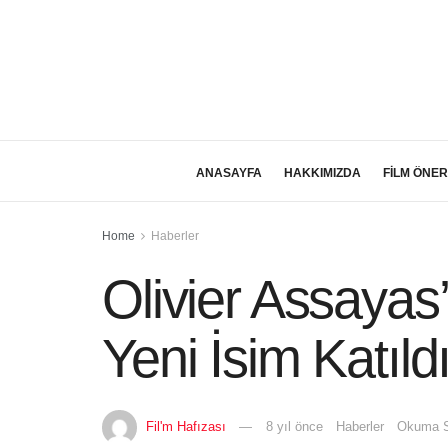
ANASAYFA
HAKKIMIZDA
FİLM ÖNER
Home
Haberler
Olivier Assaya
Yeni İsim Katıld
Fil'm Hafızası
8 yıl önce
Haberler
Okuma S