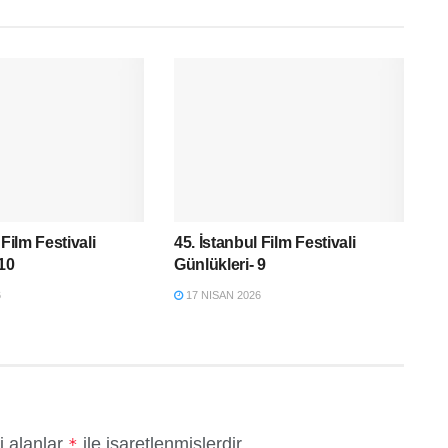
 Film Festivali
45. İstanbul Film Festivali
 10
Günlükleri- 9
6
17 NISAN 2026
i alanlar
ile işaretlenmişlerdir
*