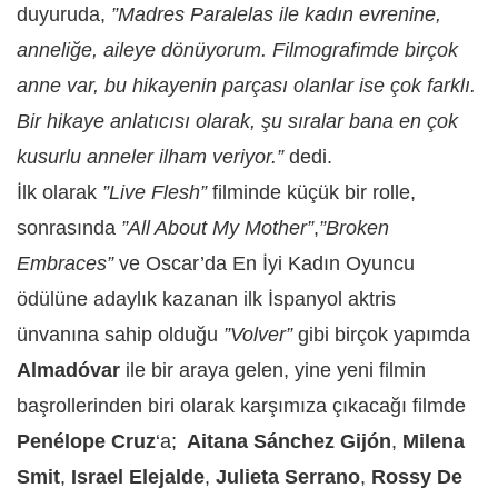
duyuruda,
”Madres Paralelas ile kadın evrenine,
anneliğe, aileye dönüyorum. Filmografimde birçok
anne var, bu hikayenin parçası olanlar ise çok farklı.
Bir hikaye anlatıcısı olarak, şu sıralar bana en çok
kusurlu anneler ilham veriyor.”
dedi.
İlk olarak
”Live Flesh”
filminde küçük bir rolle,
sonrasında
”All About My Mother”
,
”Broken
Embraces”
ve Oscar’da En İyi Kadın Oyuncu
ödülüne adaylık kazanan ilk İspanyol aktris
ünvanına sahip olduğu
”Volver”
gibi birçok yapımda
Almadóvar
ile bir araya gelen, yine yeni filmin
başrollerinden biri olarak karşımıza çıkacağı filmde
Penélope Cruz
‘a;
Aitana Sánchez Gijón
,
Milena
Smit
,
Israel Elejalde
,
Julieta Serrano
,
Rossy De