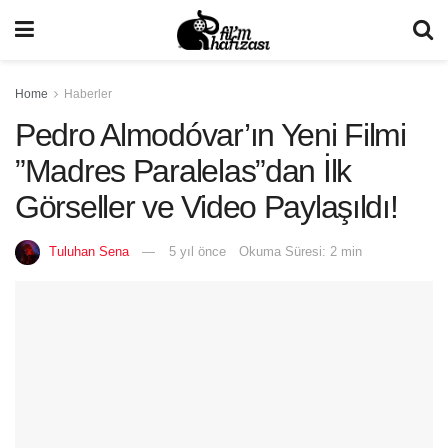
Home
Haberler
Pedro Almodóvar’ın Yeni Filmi
”Madres Paralelas”dan İlk
Görseller ve Video Paylaşıldı!
Tuluhan Sena
5 yıl önce
Okuma Süresi: 2 min