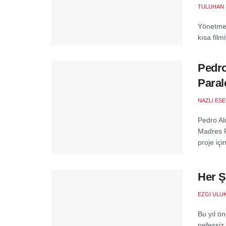
TULUHAN 
Yönetmen
kısa film
Pedro
Paral
NAZLI ES
Pedro Al
Madres P
proje için
Her Ş
EZGI ULU
Bu yıl ö
nefessiz