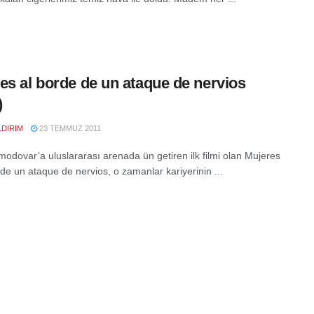
es al borde de un ataque de nervios
)
LDIRIM
23 TEMMUZ 2011
modovar’a uluslararası arenada ün getiren ilk filmi olan Mujeres
 de un ataque de nervios, o zamanlar kariyerinin ...