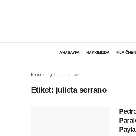
ANASAYFA
HAKKIMIZDA
FİLM ÖNER
Home
Tag
julieta serrano
Etiket:
julieta serrano
Pedro
Paral
Paylaş