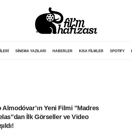
İLERİ
SİNEMA YAZILARI
HABERLER
KISA FİLMLER
SPOTIFY
 Almodóvar’ın Yeni Filmi ”Madres
elas”dan İlk Görseller ve Video
ıldı!