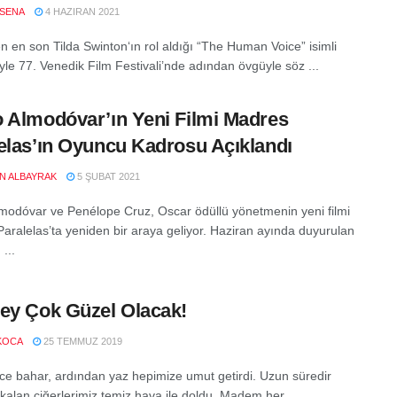
SENA
4 HAZIRAN 2021
 en son Tilda Swinton‘ın rol aldığı “The Human Voice” isimli
iyle 77. Venedik Film Festivali’nde adından övgüyle söz ...
 Almodóvar’ın Yeni Filmi Madres
elas’ın Oyuncu Kadrosu Açıklandı
EN ALBAYRAK
5 ŞUBAT 2021
modóvar ve Penélope Cruz, Oscar ödüllü yönetmenin yeni filmi
aralelas’ta yeniden bir araya geliyor. Haziran ayında duyurulan
 ...
ey Çok Güzel Olacak!
KOCA
25 TEMMUZ 2019
nce bahar, ardından yaz hepimize umut getirdi. Uzun süredir
 kalan ciğerlerimiz temiz hava ile doldu. Madem her ...