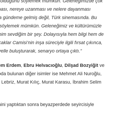
 ilk olduğunu söylemek mümkün. Geleneğimizde çok
olması, nereye uzanması ve nelere dayanması
fazla gündeme gelmiş değil, Türk sinemasında. Bu
ı söylemek mümkün. Geleneğimiz ve kültürümüzle
nim sevdiğim bir şey. Dolayısıyla hem bilgi hem de
lar Camisi’nin inşa süreciyle ilgili fırsat çıkınca,
yelle buluşturarak, senaryo ortaya çıktı.”
em Erdem
,
Ebru Helvacıoğlu
,
Dilşad Bozyiğit
ve
da bulunan diğer isimler ise Mehmet Ali Nuroğlu,
Lebriz, Murat Kılıç, Murat Karasu, İbrahim Selim
imini yaptıktan sonra beyazperdede seyircisiyle