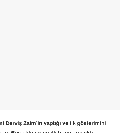
ni Derviş Zaim’in yaptığı ve ilk gösterimini
acak
Rüya
filminden ilk fragman geldi.