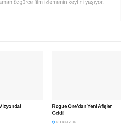
zaman özgürce film izlemenin keyfini yaşıyor.
 Vizyonda!
Rogue One’dan Yeni Afişler
Geldi!
18 EKIM 2016