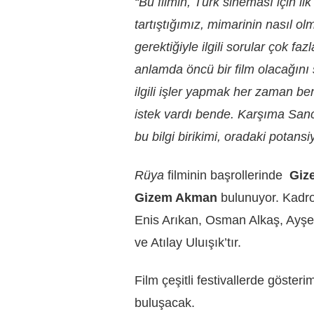
“Bu filmin, Türk sineması için
tartıştığımız, mimarinin nasıl 
gerektiğiyle ilgili sorular çok 
anlamda öncü bir film olacağın
ilgili işler yapmak her zaman be
istek vardı bende. Karşıma Sancak
bu bilgi birikimi, oradaki potansi
Rüya
filminin başrollerinde
Giz
Gizem Akman
bulunuyor. Kadro
Enis Arıkan, Osman Alkaş, Ayşe 
ve Atılay Uluışık’tır.
Film çeşitli festivallerde göster
buluşacak.