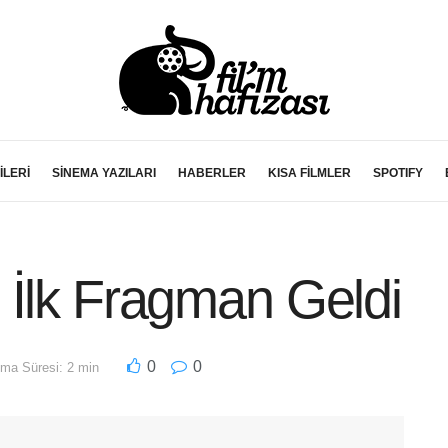
İLERİ
SİNEMA YAZILARI
HABERLER
KISA FİLMLER
SPOTIFY
 İlk Fragman Geldi
0
0
ma Süresi: 2 min