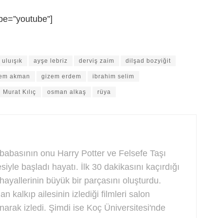
pe=”youtube”]
 uluışık
ayşe lebriz
derviş zaim
dilşad bozyiğit
zem akman
gizem erdem
ibrahim selim
Murat Kılıç
osman alkaş
rüya
babasının onu Harry Potter ve Felsefe Taşı
siyle başladı hayatı. İlk 30 dakikasını kaçırdığı
e hayallerinin büyük bir parçasını oluşturdu.
n kalkıp ailesinin izlediği filmleri salon
narak izledi. Şimdi ise Koç Üniversitesi'nde