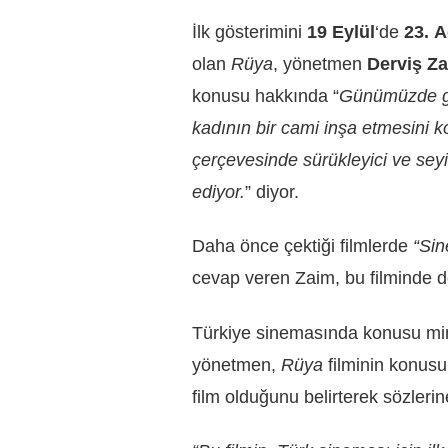
İlk gösterimini
19 Eylül
‘de
23.
A
olan
Rüya
, yönetmen
Derviş Z
konusu hakkında “
Günümüzde geç
kadının bir cami inşa etmesini k
çerçevesinde sürükleyici ve seyir
ediyor.
” diyor.
Daha önce çektiği filmlerde
“Sin
cevap veren Zaim, bu filminde d
Türkiye sinemasında konusu mima
yönetmen,
Rüya
filminin konus
film olduğunu belirterek sözleri