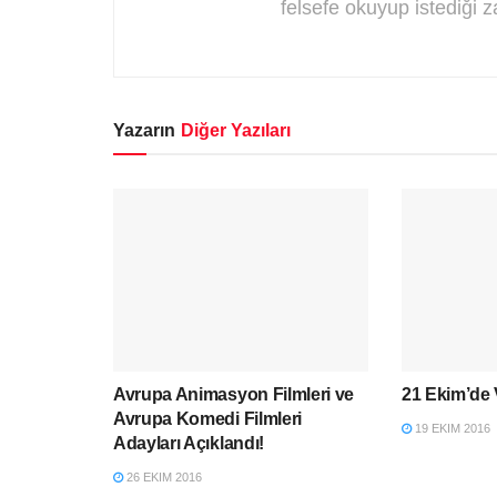
felsefe okuyup istediği 
Yazarın
Diğer Yazıları
Avrupa Animasyon Filmleri ve
21 Ekim’de
Avrupa Komedi Filmleri
19 EKIM 2016
Adayları Açıklandı!
26 EKIM 2016