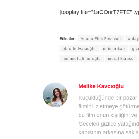
[tooplay file=”1aOOnrT7FTE” ty
Etiketler:
Adana Film Festivali
atılay
ebru helvacıoğlu
enis arıkan
gi
mehmet ali nuroğlu
murat karasu
Melike Kavcıoğlu
Küçüklüğünde bir pazar 
filmini izletmeye götürme
bu film onun kişiliğini v
Geceleri gizlice yatağında
kapısının arkasına sakla