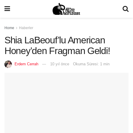
Home
Haberler
Shia LaBeouf’lu American
Honey’den Fragman Geldi!
Erdem Cerrah
10 yıl önce
Okuma Süresi: 1 min