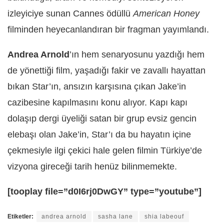
izleyiciye sunan Cannes ödüllü
American Honey
filminden heyecanlandıran bir fragman yayımlandı.
Andrea Arnold
’ın hem senaryosunu yazdığı hem
de yönettiği film, yaşadığı fakir ve zavallı hayattan
bıkan Star’ın, ansızın karşısına çıkan Jake’in
cazibesine kapılmasını konu alıyor. Kapı kapı
dolaşıp dergi üyeliği satan bir grup evsiz gencin
elebaşı olan Jake’in, Star’ı da bu hayatın içine
çekmesiyle ilgi çekici hale gelen filmin Türkiye’de
vizyona gireceği tarih henüz bilinmemekte.
[tooplay file=”d0I6rj0DwGY” type=”youtube”]
Etiketler:
andrea arnold
sasha lane
shia labeouf