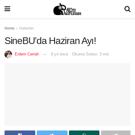
Home
Haberler
SineBU’da Haziran Ayı!
Erdem Cerrah
9 yıl önce
Okuma Süresi: 3 min