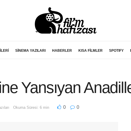
İLERİ
SİNEMA YAZILARI
HABERLER
KISA FİLMLER
SPOTIFY
ne Yansıyan Anadill
0
0
zıları
Okuma Süresi: 6 min