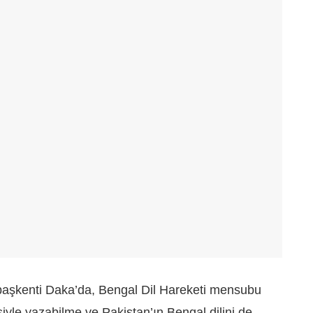
başkenti Daka’da, Bengal Dil Hareketi mensubu
iyle yazabilme ve Pakistan’ın Bengal dilini de