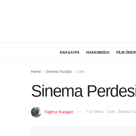
ANASAYFA
HAKKIMIZDA
FİLM ÖNER
Home
Sinema Yazıları
Liste
Sinema Perdesi
Yağmur Karagöz
7 yıl önce
Liste
,
Sinema Ya