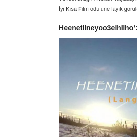
İyi Kısa Film ödülüne layık görül
Heenetiineyoo3eihiiho’