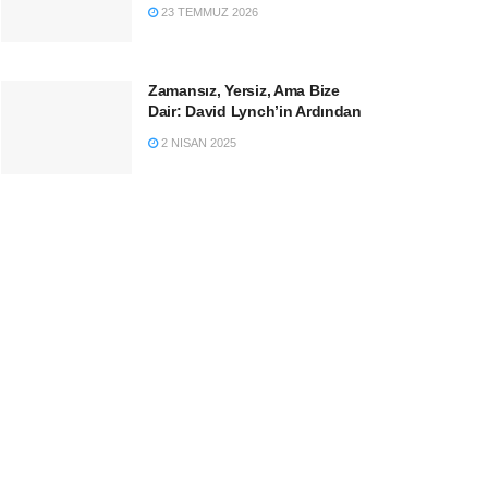
23 TEMMUZ 2026
Zamansız, Yersiz, Ama Bize
Dair: David Lynch’in Ardından
2 NISAN 2025