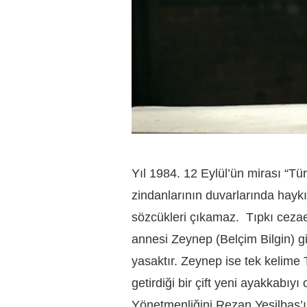
Yıl 1984. 12 Eylül’ün mirası “Tü
zindanlarının duvarlarında hay
sözcükleri çıkamaz. Tıpkı cezae
annesi Zeynep (Belçim Bilgin) g
yasaktır. Zeynep ise tek kelime
getirdiği bir çift yeni ayakkabı
Yönetmenliğini Rezan Yeşilbaş’ı