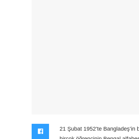
21 Şubat 1952’te Bangladeş’in 
birçok öğrencinin Bengal alfabes