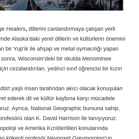
ge Healers
,
dillerini canlandırmaya çalışan yerli
lmde Alaska’daki yerel dillerin ve kültürlerin önemini
n bir Yup’ik ile ahşap ve metal oymacılığı yapan
ha sonra, Wisconsin’deki bir okulda Menominee
çin cezalandırılan, yedinci sınıf öğrencisi bir kızın
rt yaşlı insan tarafından akıcı olacak konuşulan
ret ederek dil ve kültür kaybına karşı mücadele
yoruz. Ayrıca, National Geographic bursuna sahip,
rofesörü olan K. David Harrison ile tanışıyoruz.
oloji ve Amerika Kızılderilileri konularında
paho kökenli profesör Neyooxet Greymorning’un