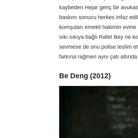
kaybeden Hejar genç bir avukatın
baskını sonucu herkes infaz edil
komşuları emekli hakimin evine s
sıkı sıkıya bağlı Rafet Bey ne k
sevmese de onu polise teslim et
farkına rağmen aynı çatı altınd
Be Deng (2012)