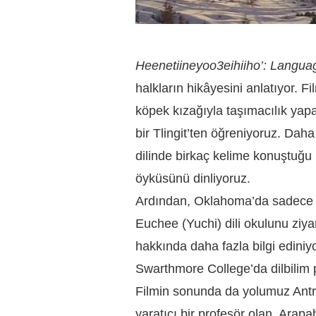
Heenetiineyoo3eihiiho’: Langua
halkların hikâyesini anlatıyor. Fi
köpek kızağıyla taşımacılık yapa
bir Tlingit’ten öğreniyoruz. Da
dilinde birkaç kelime konuştuğu i
öyküsünü dinliyoruz.
Ardından, Oklahoma’da sadece dö
Euchee (Yuchi) dili okulunu ziya
hakkında daha fazla bilgi edini
Swarthmore College’da dilbilim p
Filmin sonunda da yolumuz Antrop
yaratıcı bir profesör olan, Ara