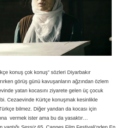
rkçe konuş çok konuş” sözleri Diyarbakır
kırırken görüş günü kavuşanların ağzından özlem
vinde yatan kocasını ziyarete gelen üç çocuk
ibi. Cezaevinde Kürtçe konuşmak kesinlikle
 Türkçe bilmez. Diğer yandan da kocası için
yı ona vermek ister ama bu da yasaktır…
n yaptığı
Sessiz
65. Cannes Film Festivali’nden En