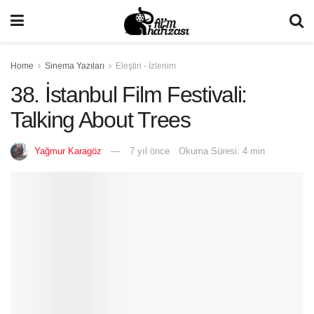
Home
Sinema Yazıları
Eleştiri - İzlenim
38. İstanbul Film Festivali:
Talking About Trees
Yağmur Karagöz
7 yıl önce
Okuma Süresi: 4 min