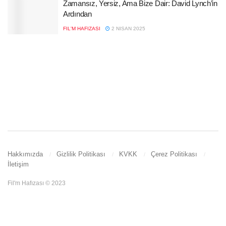
Zamansız, Yersiz, Ama Bize Dair: David Lynch’in
Ardından
FIL'M HAFIZASI
2 NISAN 2025
Hakkımızda
Gizlilik Politikası
KVKK
Çerez Politikası
İletişim
Fil'm Hafızası © 2023