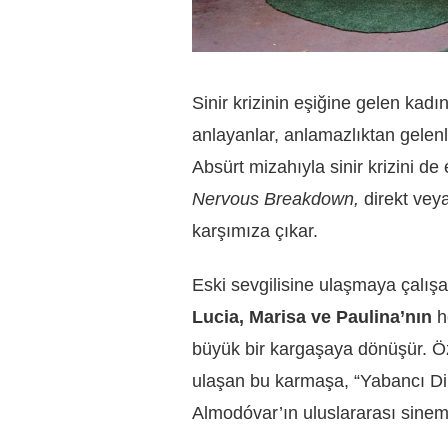
Sinir krizinin eşiğine gelen kadın
anlayanlar, anlamazlıktan gelenl
Absürt mizahıyla sinir krizini de
Nervous Breakdown,
direkt vey
karşımıza çıkar.
Eski sevgilisine ulaşmaya çalış
Lucia, Marisa ve Paulina’nın
he
büyük bir kargaşaya dönüşür. Öz
ulaşan bu karmaşa, “Yabancı Dil
Almodóvar’ın uluslararası sine