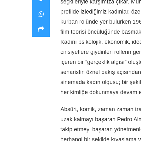
seçkileriyle karşımıza çıkar. M
profilde izlediğimiz kadınlar, öz
kurban rolünde yer bulurken 1960
film teorisi öncülüğünde basma
Kadını psikolojik, ekonomik, ideo
cinsiyetlere giydirilen rollerin
içeren bir “gerçeklik algısı” ol
senaristin öznel bakış açısınd
sinemada kadın olgusu; bir şeki
her kimliğe dokunmaya devam e
Absürt, komik, zaman zaman tra
uzak kalmayı başaran Pedro Almo
takip etmeyi başaran yönetmenler
herhangi bir şekilde kıyaslama