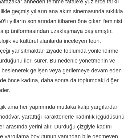
uhafazakâr anneden femme fatale’e yüzlerce farklı
ellikle geçmiş yılların ana akım sinemasında sıklıkla
’lı yılların sonlarından itibaren öne çıkan feminist
kalıp üniformasından uzaklaşmaya başlamıştır.
lojik ve kültürel alanlarda inceleyen teori,
 gerçeği yansıtmaktan ziyade toplumda yönlendirme
uşturduğunu ileri sürer. Bu nedenle yönetmenin ve
an beslenerek gelişen veya gerilemeye devam eden
lde önce kadına, daha sonra da toplumdaki diğer
der.
jik ama her yapımında mutlaka kalıp yargılardan
dóvar, yarattığı karakterlerle kadınlık içgüdüsünü
 arasında yerini alır. Durduğu çizgiyle kadını
 ve yargılama boyutunun yanından bile geçmeyen