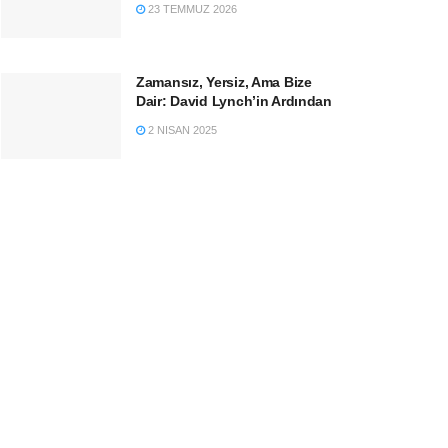
23 TEMMUZ 2026
Zamansız, Yersiz, Ama Bize
Dair: David Lynch’in Ardından
2 NISAN 2025