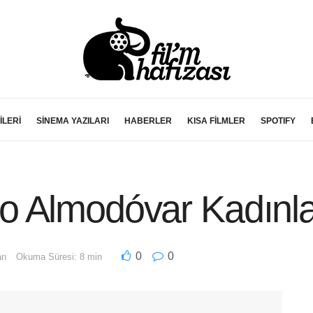
İLERİ
SİNEMA YAZILARI
HABERLER
KISA FİLMLER
SPOTIFY
 Almodóvar Kadınla
0
0
rı
Okuma Süresi: 8 min