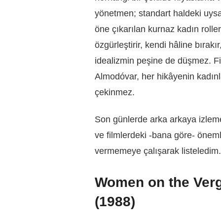
yönetmen; standart haldeki uysal
öne çıkarılan kurnaz kadın rolle
özgürleştirir, kendi hâline bırak
idealizmin peşine de düşmez. Fi
Almodóvar, her hikâyenin kadınl
çekinmez.
Son günlerde arka arkaya izlem
ve filmlerdeki -bana göre- öneml
vermemeye çalışarak listeledim.
Women on the Verg
(1988)