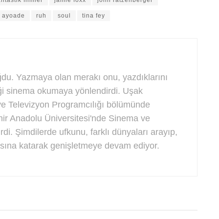
d ayoade
ruh
soul
tina fey
ğdu. Yazmaya olan merakı onu, yazdıklarını
eği sinema okumaya yönlendirdi. Uşak
ve Televizyon Programcılığı bölümünde
ir Anadolu Üniversitesi'nde Sinema ve
di. Şimdilerde ufkunu, farklı dünyaları arayıp,
asına katarak genişletmeye devam ediyor.