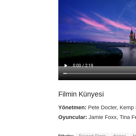
Filmin Künyesi
Yönetmen:
Pete Docter, Kemp
Oyuncular:
Jamie Foxx, Tina F
Etiketler:
Daveed Diggs
disney
f