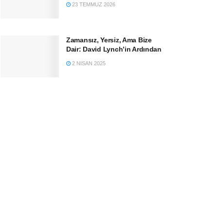
23 TEMMUZ 2026
Zamansız, Yersiz, Ama Bize
Dair: David Lynch’in Ardından
2 NISAN 2025