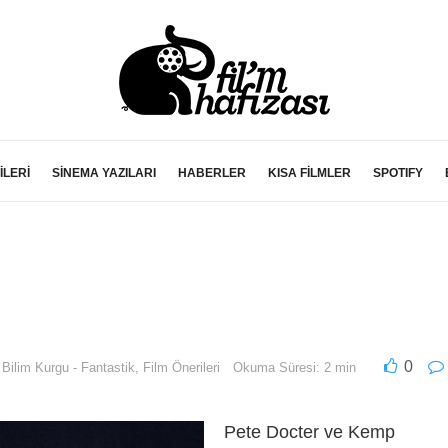
İLERİ
SİNEMA YAZILARI
HABERLER
KISA FİLMLER
SPOTIFY
0
,
Bilim Kurgu - Fantastik
,
Film Önerileri
Okuma Süresi: 2 min
Pete Docter ve Kemp