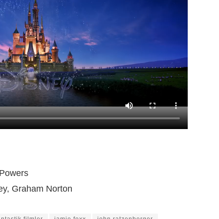
 Powers
ey, Graham Norton
antastik filmler
jamie foxx
john ratzenberger