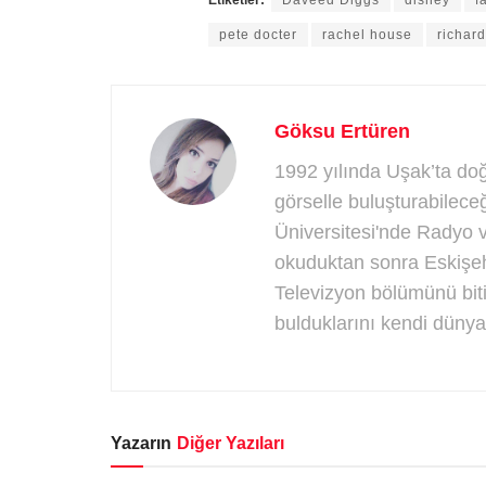
pete docter
rachel house
richar
Göksu Ertüren
1992 yılında Uşak’ta do
görselle buluşturabilec
Üniversitesi'nde Radyo 
okuduktan sonra Eskişeh
Televizyon bölümünü bitir
bulduklarını kendi düny
Yazarın
Diğer Yazıları