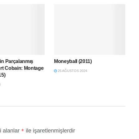
in Parçalanmış
Moneyball (2011)
urt Cobain: Montage
25 AĞUSTOS 2024
15)
4
i alanlar
ile işaretlenmişlerdir
*