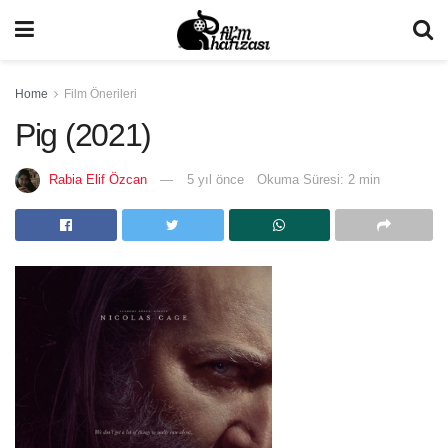
Home
Film Önerileri
Pig (2021)
Rabia Elif Özcan
5 yıl önce
Okuma Süresi: 2 min