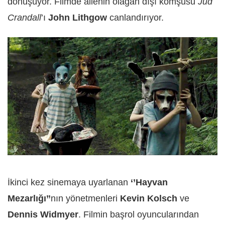
dönüşüyor. Filmde ailenin olağan dışı komşusu
Jud
Crandall
’ı
John Lithgow
canlandırıyor.
İkinci kez sinemaya uyarlanan
‘’Hayvan
Mezarlığı’’
nın yönetmenleri
Kevin Kolsch
ve
Dennis Widmyer
. Filmin başrol oyuncularından