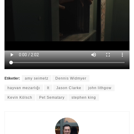
Etiketler:
amy seimetz
Dennis Widmyer
hayvan mezarlığı
It
Jason Clarke
john lithgow
Kevin Kölsch
Pet Sematary
stephen king