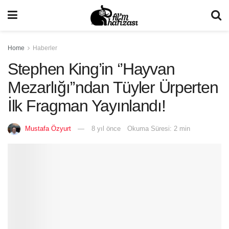
Home
Haberler
Stephen King’in ‘’Hayvan
Mezarlığı’’ndan Tüyler Ürperten
İlk Fragman Yayınlandı!
Mustafa Özyurt
8 yıl önce
Okuma Süresi: 2 min