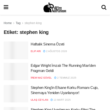
Home
Tag
stephen king
Etiket:
stephen king
Haftalık Sinema Özeti
ELIF ARI
2 AĞUSTOS 2026
Edgar Wright İmzalı The Running Man’den
Fragman Geldi
İREM NAZ GÜVEL
2 TEMMUZ 2025
Stephen King’in Efsane Korku Romanı Cujo,
Sinemaya Yeniden Uyarlanıyor!
ULAŞ CEYLAN
13 MART 2025
Stephen King Uyarlaması Korku Filmi The