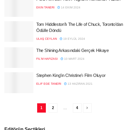
EKIN TANERI
14 EKIM 2024
Tom Hiddleston’lı The Life of Chuck, Toronto’dan
Ödülle Döndü
ULAŞ CEYLAN
19 EYLÜL 2024
The Shining Arkasındaki Gerçek Hikaye
FIL'M HAFIZASI
10 MART 2024
Stephen King’in Christine’ı Film Oluyor
ELIF EGE TANERI
13 HAZIRAN 2021
1
2
…
4
Editörün Seçtikleri