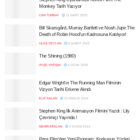
Monkey Tarih Yazıyor
CAN TURBAY
11 MART 2025
Bill Skarsgård, Murray Bartlett ve Noah Jupe The
Death of Robin Hood’un Kadrosuna Katılıyor!
ULAŞ CEYLAN
8 ŞUBAT 2025
The Shining (1980)
AYŞE YAPIŞIK
6 OCAK 2025
Edgar Wright’ın The Running Man Filminin
Vizyon Tarihi Erkene Alındı
ELIF ASLAN
22 ARALIK 2024
Stephen King İlk Animasyon Filmini Yazdı : Lily
Çevrimiçi Yayında !
NEHIR ARSLAN
3 KASIM 2024
Pera Film’den Yeni Program: Korkunun Yüzleri