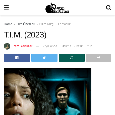
Home
Film Önerileri
Bilim Kurgu - Fantastik
T.I.M. (2023)
İrem Yavuzer
2 yıl önce
Okuma Süresi: 1 min