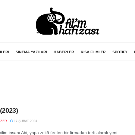
İLERİ
SİNEMA YAZILARI
HABERLER
KISA FİLMLER
SPOTIFY
 (2023)
UZER
17 ŞUBAT 2024
bilim insanı Abi, yapa zekâ üreten bir firmadan terfi alarak yeni