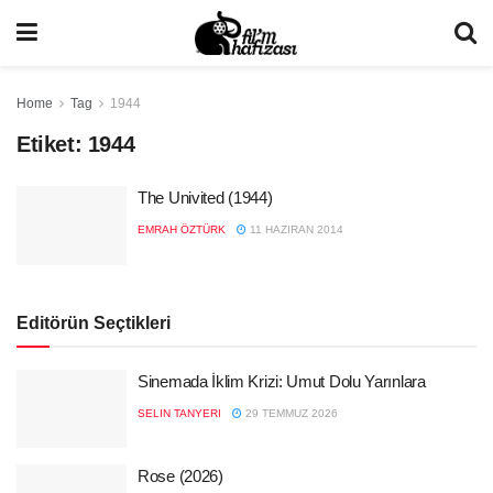
Home
Tag
1944
Etiket:
1944
The Univited (1944)
EMRAH ÖZTÜRK
11 HAZIRAN 2014
Editörün Seçtikleri
Sinemada İklim Krizi: Umut Dolu Yarınlara
SELIN TANYERI
29 TEMMUZ 2026
Rose (2026)