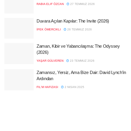
RABIA ELIF ÖZCAN
27 TEMMUZ 2026
Duvara Açılan Kapılar: The Invite (2026)
İPEK ÖMERCIKLI
26 TEMMUZ 2026
Zaman, Kibir ve Yabancılaşma: The Odyssey
(2026)
YAŞAR GÜLVEREN
23 TEMMUZ 2026
Zamansız, Yersiz, Ama Bize Dair: David Lynch’in
Ardından
FIL'M HAFIZASI
2 NISAN 2025