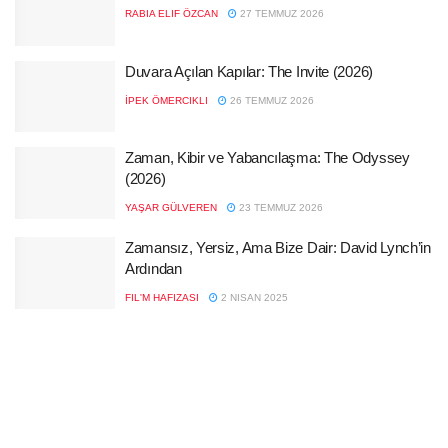
RABIA ELIF ÖZCAN
27 TEMMUZ 2026
Duvara Açılan Kapılar: The Invite (2026)
İPEK ÖMERCIKLI
26 TEMMUZ 2026
Zaman, Kibir ve Yabancılaşma: The Odyssey
(2026)
YAŞAR GÜLVEREN
23 TEMMUZ 2026
Zamansız, Yersiz, Ama Bize Dair: David Lynch’in
Ardından
FIL'M HAFIZASI
2 NISAN 2025