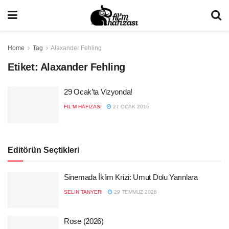
Home
Tag
Alaxander Fehling
Etiket:
Alaxander Fehling
29 Ocak’ta Vizyonda!
FIL'M HAFIZASI
27 OCAK 2016
Editörün Seçtikleri
Sinemada İklim Krizi: Umut Dolu Yarınlara
SELIN TANYERI
29 TEMMUZ 2026
Rose (2026)