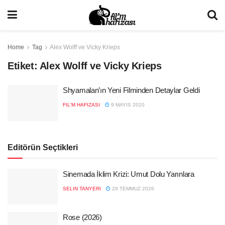
Home
Tag
Alex Wolff ve Vicky Krieps
Etiket:
Alex Wolff ve Vicky Krieps
Shyamalan’ın Yeni Filminden Detaylar Geldi
FIL'M HAFIZASI
9 MAYIS 2020
Editörün Seçtikleri
Sinemada İklim Krizi: Umut Dolu Yarınlara
SELIN TANYERI
29 TEMMUZ 2026
Rose (2026)