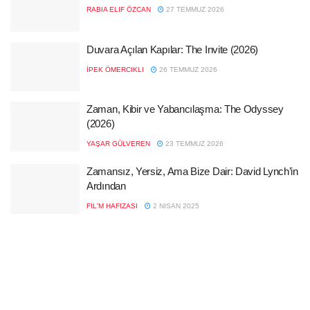
RABIA ELIF ÖZCAN
27 TEMMUZ 2026
Duvara Açılan Kapılar: The Invite (2026)
İPEK ÖMERCIKLI
26 TEMMUZ 2026
Zaman, Kibir ve Yabancılaşma: The Odyssey
(2026)
YAŞAR GÜLVEREN
23 TEMMUZ 2026
Zamansız, Yersiz, Ama Bize Dair: David Lynch’in
Ardından
FIL'M HAFIZASI
2 NISAN 2025