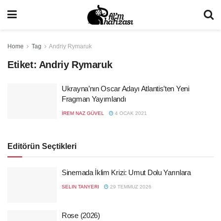
Home
Tag
Andriy Rymaruk
Etiket:
Andriy Rymaruk
Ukrayna’nın Oscar Adayı Atlantis’ten Yeni
Fragman Yayımlandı
İREM NAZ GÜVEL
4 OCAK 2021
Editörün Seçtikleri
Sinemada İklim Krizi: Umut Dolu Yarınlara
SELIN TANYERI
29 TEMMUZ 2026
Rose (2026)