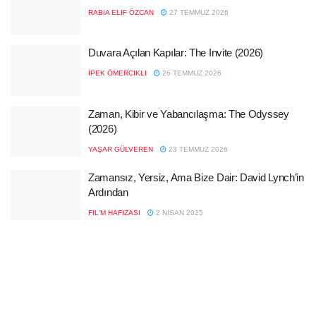
RABIA ELIF ÖZCAN
27 TEMMUZ 2026
Duvara Açılan Kapılar: The Invite (2026)
İPEK ÖMERCIKLI
26 TEMMUZ 2026
Zaman, Kibir ve Yabancılaşma: The Odyssey
(2026)
YAŞAR GÜLVEREN
23 TEMMUZ 2026
Zamansız, Yersiz, Ama Bize Dair: David Lynch’in
Ardından
FIL'M HAFIZASI
2 NISAN 2025