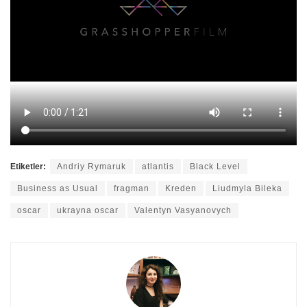
Etiketler:
Andriy Rymaruk
atlantis
Black Level
Business as Usual
fragman
Kreden
Liudmyla Bileka
oscar
ukrayna oscar
Valentyn Vasyanovych