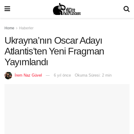
Home
Haberler
Ukrayna’nın Oscar Adayı
Atlantis’ten Yeni Fragman
Yayımlandı
İrem Naz Güvel
6 yıl önce
Okuma Süresi: 2 min