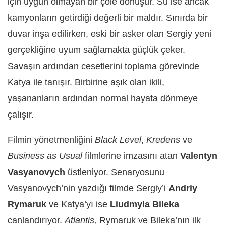
için uygun olmayan bir çöle dönüşür. Su ise ancak
kamyonların getirdiği değerli bir maldır. Sınırda bir
duvar inşa edilirken, eski bir asker olan Sergiy yeni
gerçekliğine uyum sağlamakta güçlük çeker.
Savaşın ardından cesetlerini toplama görevinde
Katya ile tanışır. Birbirine aşık olan ikili,
yaşananların ardından normal hayata dönmeye
çalışır.
Filmin yönetmenliğini
Black Level
,
Kredens
ve
Business as Usual
filmlerine imzasını atan
Valentyn
Vasyanovych
üstleniyor. Senaryosunu
Vasyanovych’nin yazdığı filmde Sergiy’i
Andriy
Rymaruk
ve Katya’yı ise
Liudmyla Bileka
canlandırıyor.
Atlantis,
Rymaruk ve Bileka’nın ilk