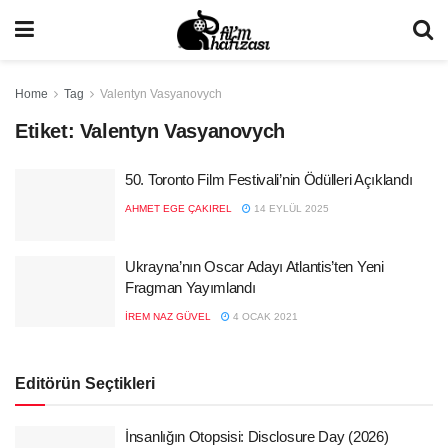
Home
Tag
Valentyn Vasyanovych
Etiket:
Valentyn Vasyanovych
50. Toronto Film Festivali’nin Ödülleri Açıklandı
AHMET EGE ÇAKIREL
14 EYLÜL 2025
Ukrayna’nın Oscar Adayı Atlantis’ten Yeni
Fragman Yayımlandı
İREM NAZ GÜVEL
4 OCAK 2021
Editörün Seçtikleri
İnsanlığın Otopsisi: Disclosure Day (2026)