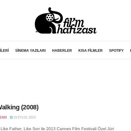
İLERİ
SİNEMA YAZILARI
HABERLER
KISA FİLMLER
SPOTIFY
 Walking (2008)
IZASI
19 EYLÜL 2014
 Like Father, Like Son ile 2013 Cannes Film Festivali Özel Jüri