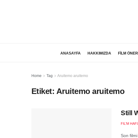
ANASAYFA
HAKKIMIZDA
FİLM ÖNER
Home
Tag
Aruitemo aruitemo
Etiket:
Aruitemo aruitemo
Still
FIL'M HAF
Son filmi