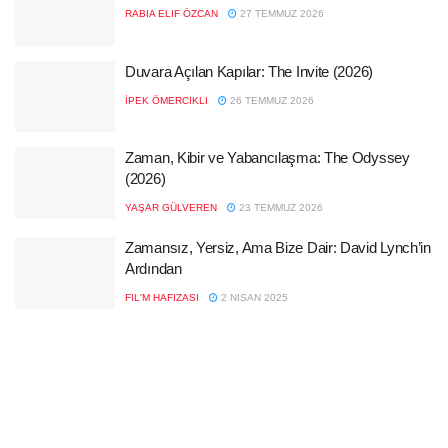
RABIA ELIF ÖZCAN
27 TEMMUZ 2026
Duvara Açılan Kapılar: The Invite (2026)
İPEK ÖMERCIKLI
26 TEMMUZ 2026
Zaman, Kibir ve Yabancılaşma: The Odyssey
(2026)
YAŞAR GÜLVEREN
23 TEMMUZ 2026
Zamansız, Yersiz, Ama Bize Dair: David Lynch’in
Ardından
FIL'M HAFIZASI
2 NISAN 2025