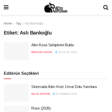
Home
Tag
Aslı Bankoğlu
Etiket:
Aslı Bankoğlu
Altın Koza Sahiplerini Buldu
İREM NAZ GÜVEL
20 EYLÜL 2021
Editörün Seçtikleri
Sinemada İklim Krizi: Umut Dolu Yarınlara
SELIN TANYERI
29 TEMMUZ 2026
Rose (2026)